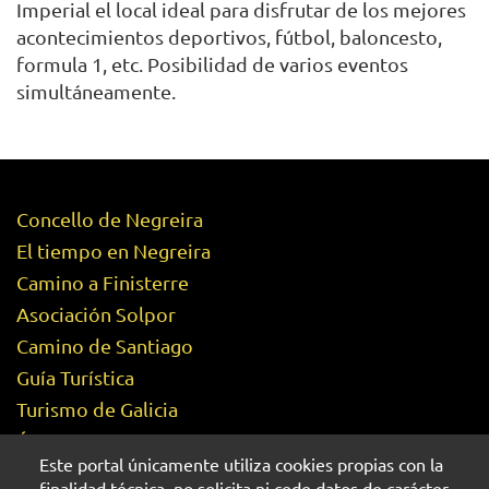
Imperial el local ideal para disfrutar de los mejores
acontecimientos deportivos, fútbol, baloncesto,
formula 1, etc. Posibilidad de varios eventos
simultáneamente.
Concello de Negreira
PIE
El tiempo en Negreira
Camino a Finisterre
DE
Asociación Solpor
PÁGINA
Camino de Santiago
Guía Turística
Turismo de Galicia
Ágora
Este portal únicamente utiliza cookies propias con la
finalidad técnica, no solicita ni cede datos de carácter